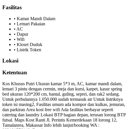
Fasilitas
•
Kamar Mandi Dalam
•
Lemari Pakaian
•
AC
•
Dapur
•
Wifi
•
Kloset Duduk
•
Listrik Token
Lokasi
Ketentuan
Kos Khusus Putri Ukuran kamar 5*3 m, AC, kamar mandi dalam,
lemari 3 pintu dengan cermin, meja dan kursi, karpet, kasur spring
bed ukuran 120*200 cm, bantal, guling, seprei, dan rak2 sedang.
Untuk perbulannya 1.050.000 sudah termasuk air Untuk listriknya
token isi masing2, Fasilitas umum ada kompor dan kulkas, jemuran,
dan parkiran Area kost free wifi Ada fasilitas berbayar seperti
catering dan laundry Lokasi BTP bagian depan, terusan lorong BTP
futsal. Maps Kost Ranti Jl. Perintis Kemerdekaan 18 lorong 12,
Tamalanrea, Makassar Info lebih lanjut/booking WA :