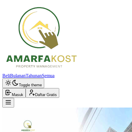
Beli
Bulanan
Tahunan
Semua
Toggle theme
Masuk
Daftar Gratis