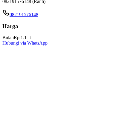
082191576148 (Ranti)
082191576148
Harga
Bulan
Rp 1.1 Jt
Hubungi via WhatsApp