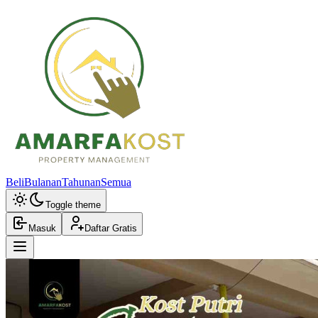
Beli
Bulanan
Tahunan
Semua
Toggle theme
Masuk
Daftar Gratis