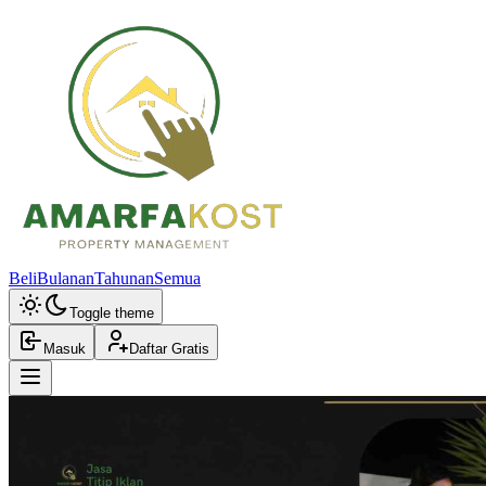
Beli
Bulanan
Tahunan
Semua
Toggle theme
Masuk
Daftar Gratis