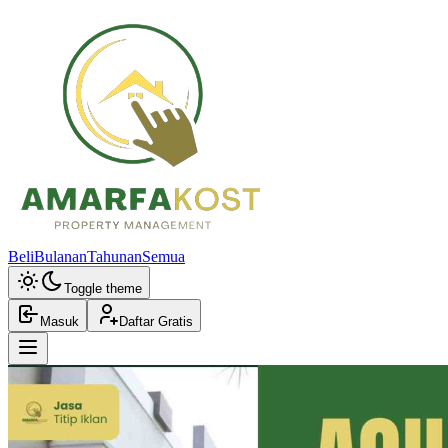
Beli
Bulanan
Tahunan
Semua
Toggle theme
Masuk
Daftar Gratis