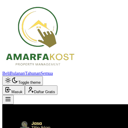
Beli
Bulanan
Tahunan
Semua
Toggle theme
Masuk
Daftar Gratis