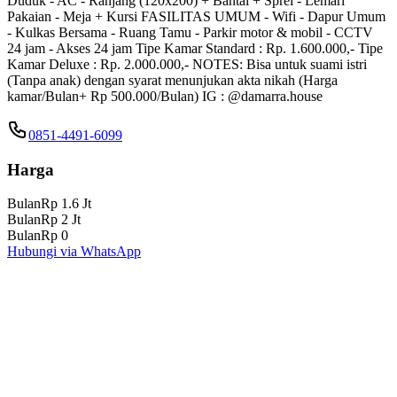
Duduk - AC - Ranjang (120x200) + Bantal + Sprei - Lemari
Pakaian - Meja + Kursi FASILITAS UMUM - Wifi - Dapur Umum
- ⁠Kulkas Bersama - Ruang Tamu - Parkir motor & mobil - ⁠CCTV
24 jam - ⁠Akses 24 jam Tipe Kamar Standard : Rp. 1.600.000,- Tipe
Kamar Deluxe : Rp. 2.000.000,- NOTES: Bisa untuk suami istri
(Tanpa anak) dengan syarat menunjukan akta nikah (Harga
kamar/Bulan+ Rp 500.000/Bulan) IG : @damarra.house
0851-4491-6099
Harga
Bulan
Rp 1.6 Jt
Bulan
Rp 2 Jt
Bulan
Rp 0
Hubungi via WhatsApp