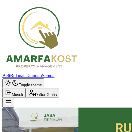
Beli
Bulanan
Tahunan
Semua
Toggle theme
Masuk
Daftar Gratis