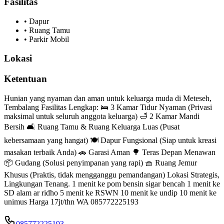
Fasilitas
•
Dapur
•
Ruang Tamu
•
Parkir Mobil
Lokasi
Ketentuan
Hunian yang nyaman dan aman untuk keluarga muda di Meteseh,
Tembalang Fasilitas Lengkap: 🛌 3 Kamar Tidur Nyaman (Privasi
maksimal untuk seluruh anggota keluarga) 🛁 2 Kamar Mandi
Bersih 🛋️ Ruang Tamu & Ruang Keluarga Luas (Pusat
kebersamaan yang hangat) 🍽️ Dapur Fungsional (Siap untuk kreasi
masakan terbaik Anda) 🚗 Garasi Aman 🌳 Teras Depan Menawan
📦 Gudang (Solusi penyimpanan yang rapi) 🧺 Ruang Jemur
Khusus (Praktis, tidak mengganggu pemandangan) Lokasi Strategis,
Lingkungan Tenang. 1 menit ke pom bensin sigar bencah 1 menit ke
SD alam ar ridho 5 menit ke RSWN 10 menit ke undip 10 menit ke
unimus Harga 17jt/thn WA 085772225193
085772225193