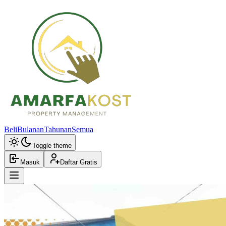
Beli
Bulanan
Tahunan
Semua
Toggle theme
Masuk
Daftar Gratis