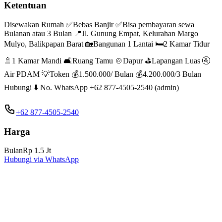
Ketentuan
Disewakan Rumah ✅Bebas Banjir ✅Bisa pembayaran sewa
Bulanan atau 3 Bulan 📍Jl. Gunung Empat, Kelurahan Margo
Mulyo, Balikpapan Barat 🏡Bangunan 1 Lantai 🛏️2 Kamar Tidur
🚿1 Kamar Mandi 🛋️Ruang Tamu 🍲Dapur ⛳️Lapangan Luas 🚰
Air PDAM 💡Token 💰1.500.000/ Bulan 💰4.200.000/3 Bulan
Hubungi ⬇️ No. WhatsApp +62 877-4505-2540 (admin)
+62 877-4505-2540
Harga
Bulan
Rp 1.5 Jt
Hubungi via WhatsApp